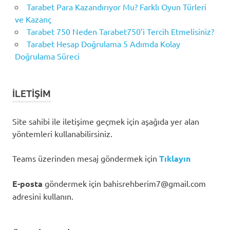
Tarabet Para Kazandırıyor Mu? Farklı Oyun Türleri
ve Kazanç
Tarabet 750 Neden Tarabet750’i Tercih Etmelisiniz?
Tarabet Hesap Doğrulama 5 Adımda Kolay
Doğrulama Süreci
İLETIŞIM
Site sahibi ile iletişime geçmek için aşağıda yer alan
yöntemleri kullanabilirsiniz.
Teams üzerinden mesaj göndermek için
Tıklayın
E-posta
göndermek için
bahisrehberim7@gmail.com
adresini kullanın.