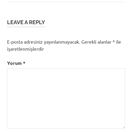
Post:
bahis
Tarabet
bahis
LEAVE A REPLY
rehberi
E-posta adresiniz yayınlanmayacak.
Gerekli alanlar
*
ile
işaretlenmişlerdir
Yorum
*