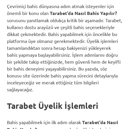
Çevrimiçi bahis dünyasına adım atmak isteyenler için
önemli bir konu olan
Tarabet’da Nasıl Bahis Yapılır?
sorusunu yanıtlamak oldukça kritik bir aşamadır. Tarabet,
kullanıcı dostu arayüzü ve çeşitli bahis seçenekleriyle
dikkat çekmektedir. Bahis yapabilmek için öncelikle bu
platforma üye olmanız gerekmektedir. Üyelik işlemleri
tamamlandıktan sonra hesap bakiyenizi yükleyerek
bahis yapmaya başlayabilirsiniz. İşlem adımlarını doğru
bir şekilde takip ettiğinizde, hem güvenli hem de keyifli
bir bahis deneyimi yaşayabilirsiniz. Bu yazıda, söz
konusu site üzerinde bahis yapma sürecini detaylarıyla
inceleyeceğiz ve merak ettiğiniz tüm bilgileri
sağlayacağız.
Tarabet Üyelik İşlemleri
Bahis yapabilmek için ilk adım olarak
Tarabet’da Nasıl