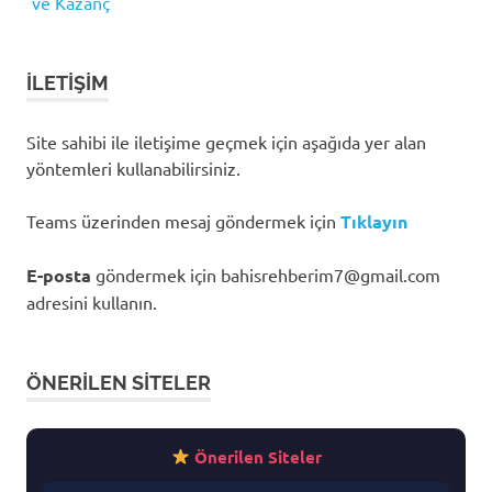
ve Kazanç
İLETIŞIM
Site sahibi ile iletişime geçmek için aşağıda yer alan
yöntemleri kullanabilirsiniz.
Teams üzerinden mesaj göndermek için
Tıklayın
E-posta
göndermek için
bahisrehberim7@gmail.com
adresini kullanın.
ÖNERILEN SITELER
Önerilen Siteler