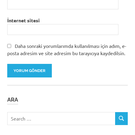
İnternet sitesi
Daha sonraki yorumlarımda kullanılması için adım, e-
posta adresim ve site adresim bu tarayıcıya kaydedilsin.
ARA
Search
SEARCH
for: