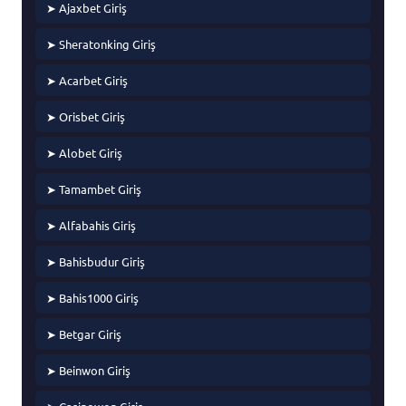
➤ Ajaxbet Giriş
➤ Sheratonking Giriş
➤ Acarbet Giriş
➤ Orisbet Giriş
➤ Alobet Giriş
➤ Tamambet Giriş
➤ Alfabahis Giriş
➤ Bahisbudur Giriş
➤ Bahis1000 Giriş
➤ Betgar Giriş
➤ Beinwon Giriş