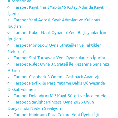
Alternatif ve
Tarabet Kayıt Nasıl Yapılır? 5 Kolay Adımda Kayıt
İşlemi
Tarabet Yeni Adresi Kayıt Adımları ve Kullanıcı
İpuçları
Tarabet Poker Nasıl Oynanır? Yeni Başlayanlar İçin
İpuçları
Tarabet Monopoly Oyna Stratejiler ve Taktikler
Nelerdir?
Tarabet Slot Turnuvası Yeni Oyuncular İçin İpuçları
Tarabet Rulet Oyna 3 Strateji ile Kazanma Şansınızı
Artırın
Tarabet Cashback 3 Önemli Cashback Avantajı
Tarabet Payfix İle Para Yatırma Bahis Dünyasında
Dikkat Edilmesi
Tarabet Dolandırıcı Mı? Kayıt Süreci ve İncelemeler
Tarabet Starlight Princess Oyna 2026 Oyun
Dünyasında Neden Seviliyor?
Tarabet Minimum Para Çekme Yeni Üyeler İçin