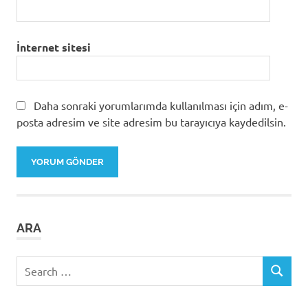
İnternet sitesi
Daha sonraki yorumlarımda kullanılması için adım, e-
posta adresim ve site adresim bu tarayıcıya kaydedilsin.
ARA
Search
SEARCH
for: