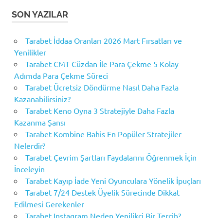
SON YAZILAR
Tarabet İddaa Oranları 2026 Mart Fırsatları ve
Yenilikler
Tarabet CMT Cüzdan İle Para Çekme 5 Kolay
Adımda Para Çekme Süreci
Tarabet Ücretsiz Döndürme Nasıl Daha Fazla
Kazanabilirsiniz?
Tarabet Keno Oyna 3 Stratejiyle Daha Fazla
Kazanma Şansı
Tarabet Kombine Bahis En Popüler Stratejiler
Nelerdir?
Tarabet Çevrim Şartları Faydalarını Öğrenmek İçin
İnceleyin
Tarabet Kayıp İade Yeni Oyunculara Yönelik İpuçları
Tarabet 7/24 Destek Üyelik Sürecinde Dikkat
Edilmesi Gerekenler
Tarabet Instagram Neden Yenilikçi Bir Tercih?