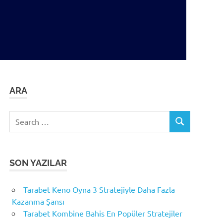
ARA
Search
SEARCH
for:
SON YAZILAR
Tarabet Keno Oyna 3 Stratejiyle Daha Fazla
Kazanma Şansı
Tarabet Kombine Bahis En Popüler Stratejiler