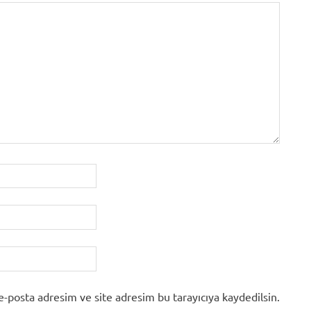
e-posta adresim ve site adresim bu tarayıcıya kaydedilsin.