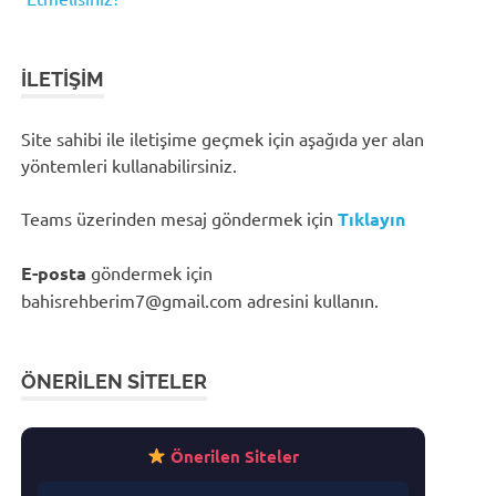
İLETIŞIM
Site sahibi ile iletişime geçmek için aşağıda yer alan
yöntemleri kullanabilirsiniz.
Teams üzerinden mesaj göndermek için
Tıklayın
E-posta
göndermek için
bahisrehberim7@gmail.com
adresini kullanın.
ÖNERILEN SITELER
Önerilen Siteler