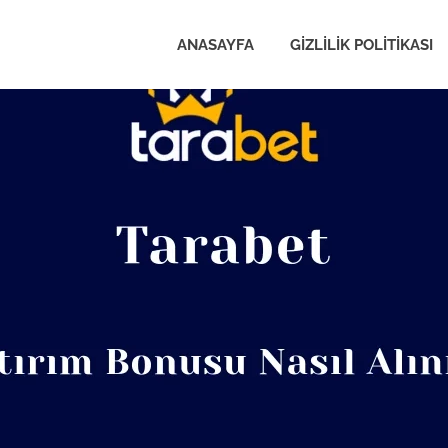
ANASAYFA
GIZLILIK POLITIKASI