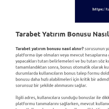
Tarabet Yatırım Bonusu Nasıl
sorusunun yanı
Tarabet yatırım bonusu nasıl alınır?
platforma üye olmaları veya mevcut hesaplarına g
yapacakları tutarı belirlemeleri ve bu tutarı söz k
tamamlandıktan sonra, bonus otomatik olarak kulla
durumlarda kullanıcıların bonus talep formu doldu
bonusu daha hızlı alabilmeleri için kritik bir adım
sorunsuz bir şekilde alınmasını sağlar.
İlgili adres, kullanıcılara sunduğu bonuslar ile di
platformu tanımalarını sağlarken, mevcut kullanı