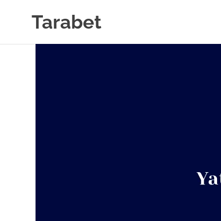
Skip
Tarabet
to
content