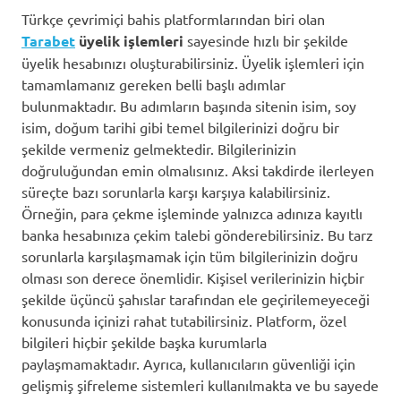
Türkçe çevrimiçi bahis platformlarından biri olan
Tarabet
üyelik işlemleri
sayesinde hızlı bir şekilde
üyelik hesabınızı oluşturabilirsiniz. Üyelik işlemleri için
tamamlamanız gereken belli başlı adımlar
bulunmaktadır. Bu adımların başında sitenin isim, soy
isim, doğum tarihi gibi temel bilgilerinizi doğru bir
şekilde vermeniz gelmektedir. Bilgilerinizin
doğruluğundan emin olmalısınız. Aksi takdirde ilerleyen
süreçte bazı sorunlarla karşı karşıya kalabilirsiniz.
Örneğin, para çekme işleminde yalnızca adınıza kayıtlı
banka hesabınıza çekim talebi gönderebilirsiniz. Bu tarz
sorunlarla karşılaşmamak için tüm bilgilerinizin doğru
olması son derece önemlidir. Kişisel verilerinizin hiçbir
şekilde üçüncü şahıslar tarafından ele geçirilemeyeceği
konusunda içinizi rahat tutabilirsiniz. Platform, özel
bilgileri hiçbir şekilde başka kurumlarla
paylaşmamaktadır. Ayrıca, kullanıcıların güvenliği için
gelişmiş şifreleme sistemleri kullanılmakta ve bu sayede