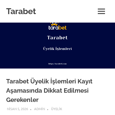
Skip
to
Tarabet
MENU
content
Tarabet Üyelik İşlemleri Kayıt
Aşamasında Dikkat Edilmesi
Gerekenler
NISAN 5, 2026
ADMIN
ÜYELIK