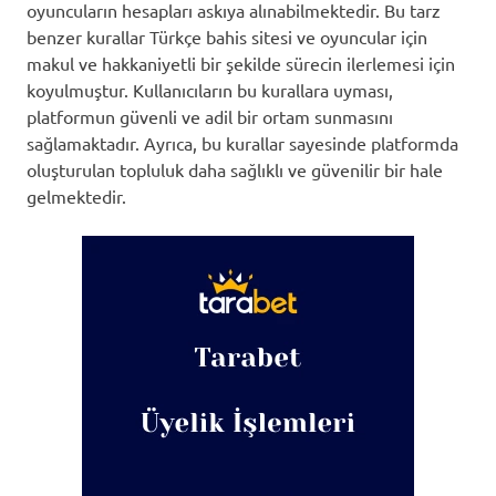
oyuncuların hesapları askıya alınabilmektedir. Bu tarz
benzer kurallar Türkçe bahis sitesi ve oyuncular için
makul ve hakkaniyetli bir şekilde sürecin ilerlemesi için
koyulmuştur. Kullanıcıların bu kurallara uyması,
platformun güvenli ve adil bir ortam sunmasını
sağlamaktadır. Ayrıca, bu kurallar sayesinde platformda
oluşturulan topluluk daha sağlıklı ve güvenilir bir hale
gelmektedir.