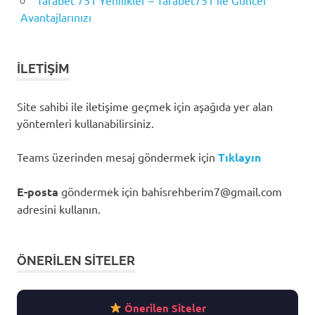
Avantajlarınızı
İLETIŞIM
Site sahibi ile iletişime geçmek için aşağıda yer alan
yöntemleri kullanabilirsiniz.
Teams üzerinden mesaj göndermek için
Tıklayın
E-posta
göndermek için
bahisrehberim7@gmail.com
adresini kullanın.
ÖNERILEN SITELER
Önerilen Siteler