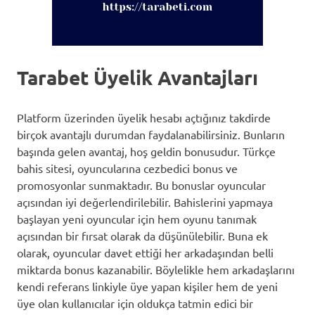
Tarabet Üyelik Avantajları
Platform üzerinden üyelik hesabı açtığınız takdirde
birçok avantajlı durumdan faydalanabilirsiniz. Bunların
başında gelen avantaj, hoş geldin bonusudur. Türkçe
bahis sitesi, oyuncularına cezbedici bonus ve
promosyonlar sunmaktadır. Bu bonuslar oyuncular
açısından iyi değerlendirilebilir. Bahislerini yapmaya
başlayan yeni oyuncular için hem oyunu tanımak
açısından bir fırsat olarak da düşünülebilir. Buna ek
olarak, oyuncular davet ettiği her arkadaşından belli
miktarda bonus kazanabilir. Böylelikle hem arkadaşlarını
kendi referans linkiyle üye yapan kişiler hem de yeni
üye olan kullanıcılar için oldukça tatmin edici bir