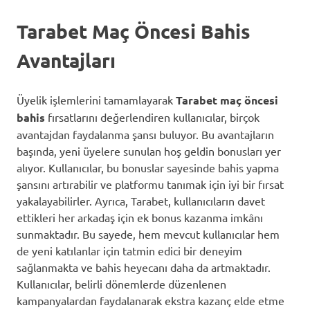
Tarabet Maç Öncesi Bahis
Avantajları
Üyelik işlemlerini tamamlayarak
Tarabet maç öncesi
bahis
fırsatlarını değerlendiren kullanıcılar, birçok
avantajdan faydalanma şansı buluyor. Bu avantajların
başında, yeni üyelere sunulan hoş geldin bonusları yer
alıyor. Kullanıcılar, bu bonuslar sayesinde bahis yapma
şansını artırabilir ve platformu tanımak için iyi bir fırsat
yakalayabilirler. Ayrıca, Tarabet, kullanıcıların davet
ettikleri her arkadaş için ek bonus kazanma imkânı
sunmaktadır. Bu sayede, hem mevcut kullanıcılar hem
de yeni katılanlar için tatmin edici bir deneyim
sağlanmakta ve bahis heyecanı daha da artmaktadır.
Kullanıcılar, belirli dönemlerde düzenlenen
kampanyalardan faydalanarak ekstra kazanç elde etme