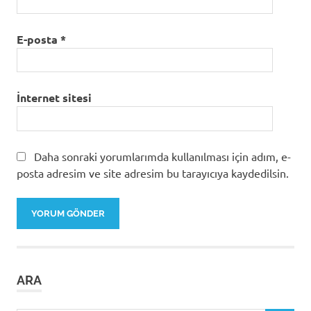
E-posta
*
İnternet sitesi
Daha sonraki yorumlarımda kullanılması için adım, e-
posta adresim ve site adresim bu tarayıcıya kaydedilsin.
ARA