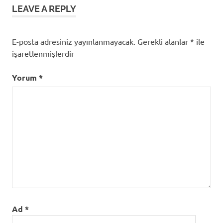
bahis
LEAVE A REPLY
E-posta adresiniz yayınlanmayacak.
Gerekli alanlar
*
ile
işaretlenmişlerdir
Yorum
*
Ad
*