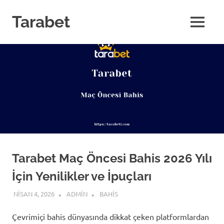
Skip
to
Tarabet
MENU
content
Tarabet Maç Öncesi Bahis 2026 Yılı
İçin Yenilikler ve İpuçları
NISAN 4, 2026
ADMIN
BAHIS
Çevrimiçi bahis dünyasında dikkat çeken platformlardan