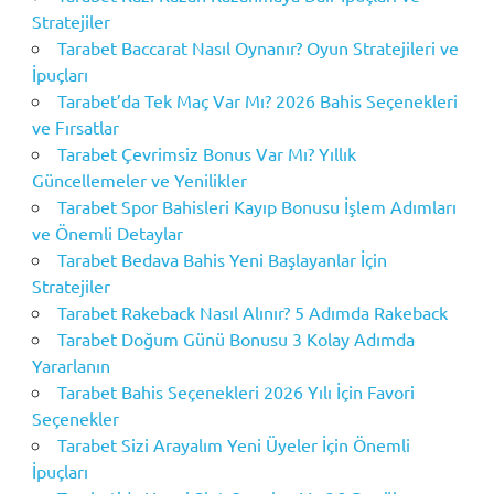
Stratejiler
Tarabet Baccarat Nasıl Oynanır? Oyun Stratejileri ve
İpuçları
Tarabet’da Tek Maç Var Mı? 2026 Bahis Seçenekleri
ve Fırsatlar
Tarabet Çevrimsiz Bonus Var Mı? Yıllık
Güncellemeler ve Yenilikler
Tarabet Spor Bahisleri Kayıp Bonusu İşlem Adımları
ve Önemli Detaylar
Tarabet Bedava Bahis Yeni Başlayanlar İçin
Stratejiler
Tarabet Rakeback Nasıl Alınır? 5 Adımda Rakeback
Tarabet Doğum Günü Bonusu 3 Kolay Adımda
Yararlanın
Tarabet Bahis Seçenekleri 2026 Yılı İçin Favori
Seçenekler
Tarabet Sizi Arayalım Yeni Üyeler İçin Önemli
İpuçları