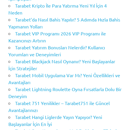
Tarabet Kripto İle Para Yatırma Yeni Yıl İçin 4
Neden
Tarabet’da Nasıl Bahis Yapılır? 5 Adımda Hızla Bahis
Yapmanın Yolları
Tarabet VIP Programı 2026 VIP Programı ile
Kazancınızı Artırın
Tarabet Yatırım Bonusları Nelerdir? Kullanıcı
Yorumları ve Deneyimleri
Tarabet Blackjack Nasıl Oynanır? Yeni Başlayanlar
İçin Stratejiler
Tarabet Mobil Uygulama Var Mı? Yeni Özellikleri ve
Avantajları
Tarabet Lightning Roulette Oyna Fırsatlarla Dolu Bir
Deneyim
Tarabet 751 Yenilikler – Tarabet751 ile Güncel
Avantajlarınızı
Tarabet Hangi Liglerde Yayın Yapıyor? Yeni
Başlayanlar İçin En İyi