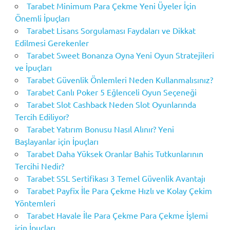
Tarabet Minimum Para Çekme Yeni Üyeler İçin
Önemli İpuçları
Tarabet Lisans Sorgulaması Faydaları ve Dikkat
Edilmesi Gerekenler
Tarabet Sweet Bonanza Oyna Yeni Oyun Stratejileri
ve İpuçları
Tarabet Güvenlik Önlemleri Neden Kullanmalısınız?
Tarabet Canlı Poker 5 Eğlenceli Oyun Seçeneği
Tarabet Slot Cashback Neden Slot Oyunlarında
Tercih Ediliyor?
Tarabet Yatırım Bonusu Nasıl Alınır? Yeni
Başlayanlar için İpuçları
Tarabet Daha Yüksek Oranlar Bahis Tutkunlarının
Tercihi Nedir?
Tarabet SSL Sertifikası 3 Temel Güvenlik Avantajı
Tarabet Payfix İle Para Çekme Hızlı ve Kolay Çekim
Yöntemleri
Tarabet Havale İle Para Çekme Para Çekme İşlemi
için İpuçları