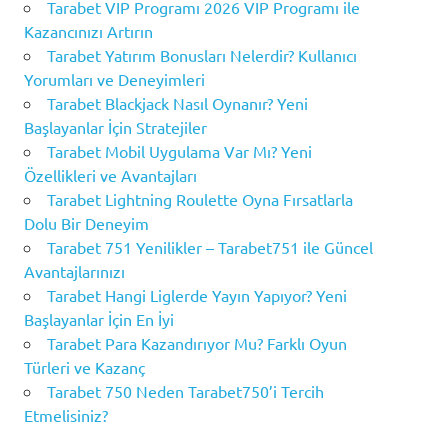
Tarabet VIP Programı 2026 VIP Programı ile
Kazancınızı Artırın
Tarabet Yatırım Bonusları Nelerdir? Kullanıcı
Yorumları ve Deneyimleri
Tarabet Blackjack Nasıl Oynanır? Yeni
Başlayanlar İçin Stratejiler
Tarabet Mobil Uygulama Var Mı? Yeni
Özellikleri ve Avantajları
Tarabet Lightning Roulette Oyna Fırsatlarla
Dolu Bir Deneyim
Tarabet 751 Yenilikler – Tarabet751 ile Güncel
Avantajlarınızı
Tarabet Hangi Liglerde Yayın Yapıyor? Yeni
Başlayanlar İçin En İyi
Tarabet Para Kazandırıyor Mu? Farklı Oyun
Türleri ve Kazanç
Tarabet 750 Neden Tarabet750’i Tercih
Etmelisiniz?