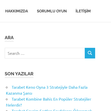
HAKKIMIZDA
SORUMLU OYUN
İLETIŞIM
ARA
Search
SEARCH
for:
SON YAZILAR
Tarabet Keno Oyna 3 Stratejiyle Daha Fazla
Kazanma Şansı
Tarabet Kombine Bahis En Popüler Stratejiler
Nelerdir?
Tarabet Çevrim Şartları Faydalarını Öğrenmek