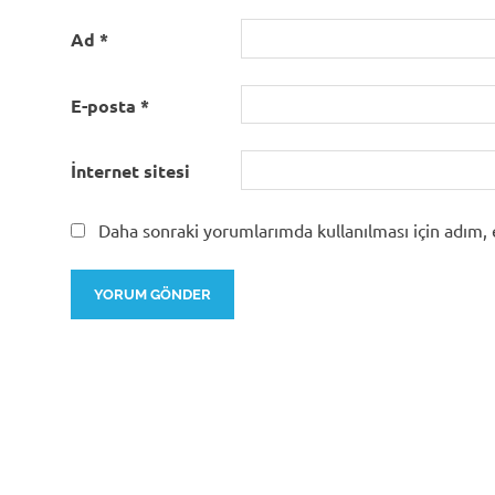
Ad
*
E-posta
*
İnternet sitesi
Daha sonraki yorumlarımda kullanılması için adım, 