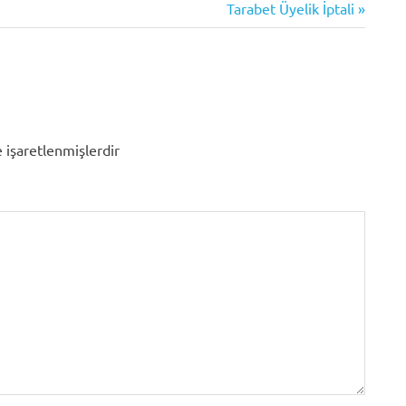
Next
Tarabet Üyelik İptali
Post:
e işaretlenmişlerdir