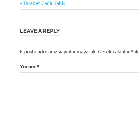
Previous
Yazı
Tarabet Canlı Bahis
Post:
gezinmesi
LEAVE A REPLY
E-posta adresiniz yayınlanmayacak.
Gerekli alanlar
*
il
Yorum
*