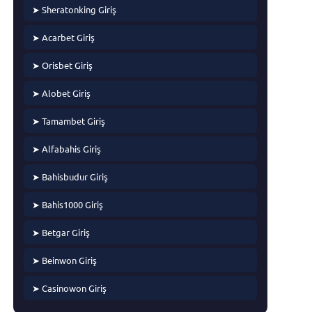
➤ Sheratonking Giriş
➤ Acarbet Giriş
➤ Orisbet Giriş
➤ Alobet Giriş
➤ Tamambet Giriş
➤ Alfabahis Giriş
➤ Bahisbudur Giriş
➤ Bahis1000 Giriş
➤ Betgar Giriş
➤ Beinwon Giriş
➤ Casinowon Giriş