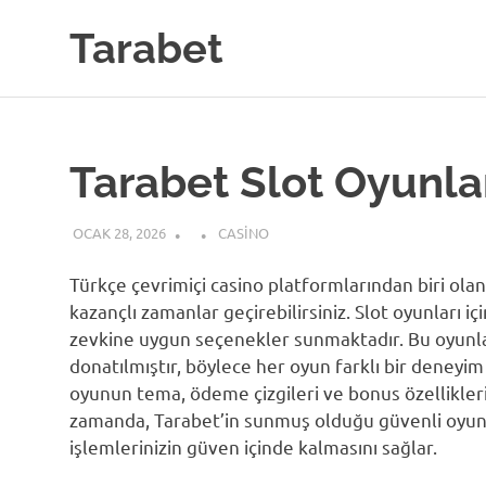
Skip
Tarabet
to
content
Tarabet Slot Oyunla
OCAK 28, 2026
CASINO
Türkçe çevrimiçi casino platformlarından biri ola
kazançlı zamanlar geçirebilirsiniz. Slot oyunları i
zevkine uygun seçenekler sunmaktadır. Bu oyunları
donatılmıştır, böylece her oyun farklı bir deneyi
oyunun tema, ödeme çizgileri ve bonus özellikler
zamanda, Tarabet’in sunmuş olduğu güvenli oyun or
işlemlerinizin güven içinde kalmasını sağlar.