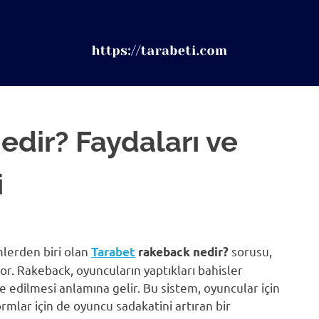
dir? Faydaları ve
i
mlerden biri olan
sorusu,
Tarabet
rakeback nedir?
or. Rakeback, oyuncuların yaptıkları bahisler
e edilmesi anlamına gelir. Bu sistem, oyuncular için
rmlar için de oyuncu sadakatini artıran bir