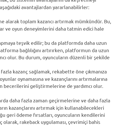
aşağıdaki avantajlardan yararlanabilirler:
me alarak toplam kazancı artırmak mümkündür. Bu,
ar ve oyun deneyimlerini daha tatmin edici hale
apmaya teşvik edilir; bu da platformda daha uzun
latforma bağlılığını artırırken, platformun da uzun
cı olur. Bu durum, oyuncuların düzenli bir şekilde
 fazla kazanç sağlamak, rekabette öne çıkmanıza
k oyunlar oynamasına ve kazançlarını artırmalarına
n becerilerini geliştirmelerine de yardımcı olur.
arda daha fazla zaman geçirmelerine ve daha fazla
ın kazançlarını artırmak için kullanabilecekleri
uğu geri ödeme fırsatları, oyuncuların kendilerini
 olarak, rakeback uygulaması, çevrimiçi bahis