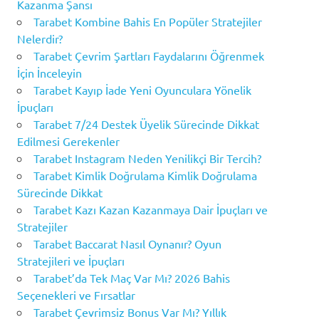
Kazanma Şansı
Tarabet Kombine Bahis En Popüler Stratejiler
Nelerdir?
Tarabet Çevrim Şartları Faydalarını Öğrenmek
İçin İnceleyin
Tarabet Kayıp İade Yeni Oyunculara Yönelik
İpuçları
Tarabet 7/24 Destek Üyelik Sürecinde Dikkat
Edilmesi Gerekenler
Tarabet Instagram Neden Yenilikçi Bir Tercih?
Tarabet Kimlik Doğrulama Kimlik Doğrulama
Sürecinde Dikkat
Tarabet Kazı Kazan Kazanmaya Dair İpuçları ve
Stratejiler
Tarabet Baccarat Nasıl Oynanır? Oyun
Stratejileri ve İpuçları
Tarabet’da Tek Maç Var Mı? 2026 Bahis
Seçenekleri ve Fırsatlar
Tarabet Çevrimsiz Bonus Var Mı? Yıllık