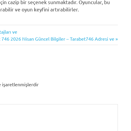
için cazip bir seçenek sunmaktadır. Oyuncular, bu
bilir ve oyun keyfini artırabilirler.
ajları ve
 746 2026 Nisan Güncel Bilgiler – Tarabet746 Adresi ve
e işaretlenmişlerdir