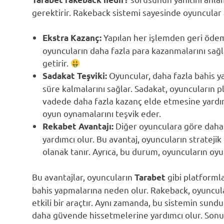
gerektirir. Rakeback sistemi sayesinde oyuncular 
Yapılan her işlemden geri öde
Ekstra Kazanç:
oyuncuların daha fazla para kazanmalarını sağl
getirir.
Oyuncular, daha fazla bahis y
Sadakat Teşviki:
süre kalmalarını sağlar. Sadakat, oyuncuların p
vadede daha fazla kazanç elde etmesine yardım
oyun oynamalarını teşvik eder.
Diğer oyunculara göre daha
Rekabet Avantajı:
yardımcı olur. Bu avantaj, oyuncuların strateji
olanak tanır. Ayrıca, bu durum, oyuncuların oyu
Bu avantajlar, oyuncuların
gibi platforml
Tarabet
bahis yapmalarına neden olur. Rakeback, oyuncular
etkili bir araçtır. Aynı zamanda, bu sistemin sund
daha güvende hissetmelerine yardımcı olur. Sonuç