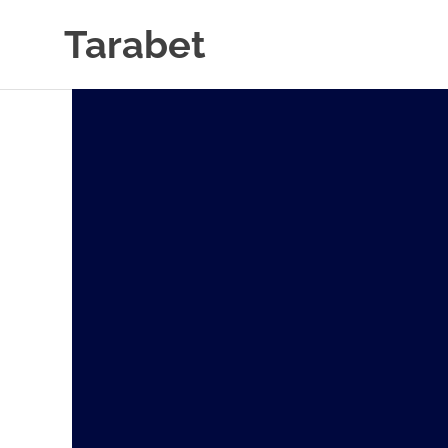
Skip
Tarabet
to
content