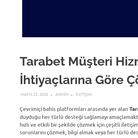
Tarabet Müşteri Hizm
İhtiyaçlarına Göre 
MAYIS 22, 2026
ADMIN
İLETIŞIM
Çevrimiçi bahis platformları arasında yer alan
Tar
duyduğu her türlü desteği sağlamayı amaçlamaktadı
hızlı ve etkili bir şekilde çözmek için çeşitli ileti
sorunlarını çözmek, bilgi almak veya her türlü des