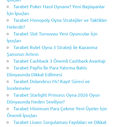
Tarabet Poker Nasıl Oynanır? Yeni Başlayanlar
İçin İpuçları
Tarabet Monopoly Oyna Stratejiler ve Taktikler
Nelerdir?
Tarabet Slot Turnuvası Yeni Oyuncular İçin
İpuçları
Tarabet Rulet Oyna 3 Strateji ile Kazanma
Şansınızı Artırın
Tarabet Cashback 3 Önemli Cashback Avantajı
Tarabet Payfix İle Para Yatırma Bahis
Dünyasında Dikkat Edilmesi
Tarabet Dolandırıcı Mı? Kayıt Süreci ve
İncelemeler
Tarabet Starlight Princess Oyna 2026 Oyun
Dünyasında Neden Seviliyor?
Tarabet Minimum Para Çekme Yeni Üyeler İçin
Önemli İpuçları
Tarabet Lisans Sorgulaması Faydaları ve Dikkat