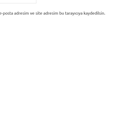
e-posta adresim ve site adresim bu tarayıcıya kaydedilsin.