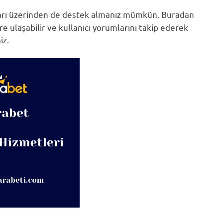
ları üzerinden de destek almanız mümkün. Buradan
re ulaşabilir ve kullanıcı yorumlarını takip ederek
iz.