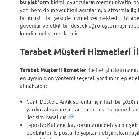
birimi, oyuncuların memnuniyetini s
bu platform
yeni hem de mevcut kullanıcıların, platformla ilgili
birim aktif bir şekilde hizmet vermektedir. Tarab
güvenilir ve etkili bir destek ağı oluşturmayı he
kendini geliştirmektedir.
Tarabet Müşteri Hizmetleri İ
ile iletişim kurmanın
Tarabet Müşteri Hizmetleri
en uygun olan yöntemi seçerek yardım talep edebil
almaktadır:
Canlı Destek: Anlık sorunlar için hızlı bir çözü
yardım almasını sağlar. Canlı destek, genellikle 
iletişim kanalıdır.
E-posta: Kullanıcılar, sorunlarını detaylı bir şe
edebilirler. E-posta ile yapılan iletişim, karma