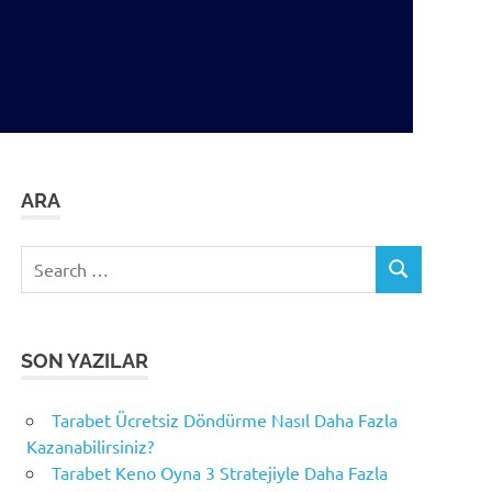
ARA
Search
SEARCH
for:
SON YAZILAR
Tarabet Ücretsiz Döndürme Nasıl Daha Fazla
Kazanabilirsiniz?
Tarabet Keno Oyna 3 Stratejiyle Daha Fazla