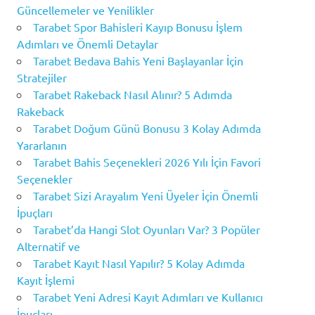
Güncellemeler ve Yenilikler
Tarabet Spor Bahisleri Kayıp Bonusu İşlem
Adımları ve Önemli Detaylar
Tarabet Bedava Bahis Yeni Başlayanlar İçin
Stratejiler
Tarabet Rakeback Nasıl Alınır? 5 Adımda
Rakeback
Tarabet Doğum Günü Bonusu 3 Kolay Adımda
Yararlanın
Tarabet Bahis Seçenekleri 2026 Yılı İçin Favori
Seçenekler
Tarabet Sizi Arayalım Yeni Üyeler İçin Önemli
İpuçları
Tarabet’da Hangi Slot Oyunları Var? 3 Popüler
Alternatif ve
Tarabet Kayıt Nasıl Yapılır? 5 Kolay Adımda
Kayıt İşlemi
Tarabet Yeni Adresi Kayıt Adımları ve Kullanıcı
İpuçları