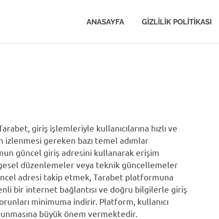
ANASAYFA
GIZLILIK POLITIKASI
rabet, giriş işlemleriyle kullanıcılarına hızlı ve
için izlenmesi gereken bazı temel adımlar
un güncel giriş adresini kullanarak erişim
bölgesel düzenlemeler veya teknik güncellemeler
ncel adresi takip etmek, Tarabet platformuna
li bir internet bağlantısı ve doğru bilgilerle giriş
sorunları minimuma indirir. Platform, kullanıcı
 korunmasına büyük önem vermektedir.