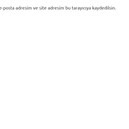
e-posta adresim ve site adresim bu tarayıcıya kaydedilsin.