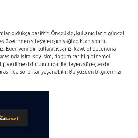
lar oldukça basittir. Öncelikle, kullanıcıların güncel
es üzerinden siteye erişim sağladıktan sonra,
iniz. Eğer yeni bir kullanıcıysanız, kayıt ol butonuna
 sırasında isim, soy isim, doğum tarihi gibi temel
bilgi verilmesi durumunda, ilerleyen süreçlerde
asında sorunlar yaşanabilir. Bu yüzden bilgilerinizi