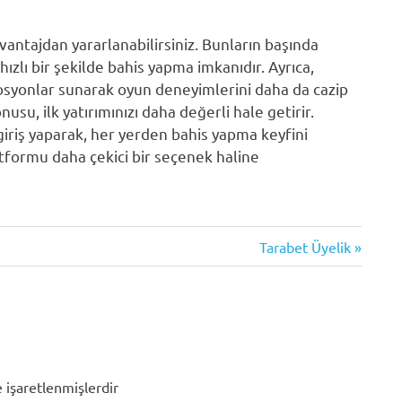
antajdan yararlanabilirsiniz. Bunların başında
ızlı bir şekilde bahis yapma imkanıdır. Ayrıca,
mosyonlar sunarak oyun deneyimlerini daha da cazip
nusu, ilk yatırımınızı daha değerli hale getirir.
giriş yaparak, her yerden bahis yapma keyfini
atformu daha çekici bir seçenek haline
Next
Tarabet Üyelik
Post:
e işaretlenmişlerdir