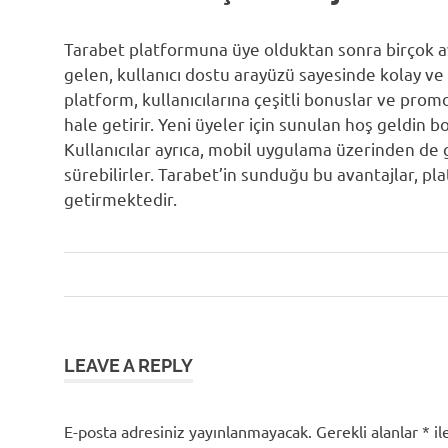
Tarabet platformuna üye olduktan sonra birçok av
gelen, kullanıcı dostu arayüzü sayesinde kolay ve h
platform, kullanıcılarına çeşitli bonuslar ve pro
hale getirir. Yeni üyeler için sunulan hoş geldin bo
Kullanıcılar ayrıca, mobil uygulama üzerinden de 
sürebilirler. Tarabet’in sunduğu bu avantajlar, pl
getirmektedir.
Yazı
gezinmesi
LEAVE A REPLY
E-posta adresiniz yayınlanmayacak.
Gerekli alanlar
*
il