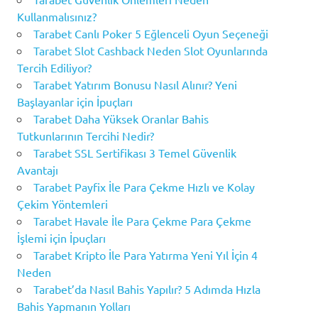
Kullanmalısınız?
Tarabet Canlı Poker 5 Eğlenceli Oyun Seçeneği
Tarabet Slot Cashback Neden Slot Oyunlarında
Tercih Ediliyor?
Tarabet Yatırım Bonusu Nasıl Alınır? Yeni
Başlayanlar için İpuçları
Tarabet Daha Yüksek Oranlar Bahis
Tutkunlarının Tercihi Nedir?
Tarabet SSL Sertifikası 3 Temel Güvenlik
Avantajı
Tarabet Payfix İle Para Çekme Hızlı ve Kolay
Çekim Yöntemleri
Tarabet Havale İle Para Çekme Para Çekme
İşlemi için İpuçları
Tarabet Kripto İle Para Yatırma Yeni Yıl İçin 4
Neden
Tarabet’da Nasıl Bahis Yapılır? 5 Adımda Hızla
Bahis Yapmanın Yolları