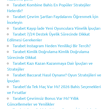
Tarabet Kombine Bahis En Popüler Stratejiler
Nelerdir?
Tarabet Çevrim Şartları Faydalarını Öğrenmek İçin
İnceleyin
Tarabet Kayıp İade Yeni Oyunculara Yönelik İpuçları
Tarabet 7/24 Destek Üyelik Sürecinde Dikkat
Edilmesi Gerekenler
Tarabet Instagram Neden Yenilikçi Bir Tercih?
Tarabet Kimlik Doğrulama Kimlik Doğrulama
Sürecinde Dikkat
Tarabet Kazı Kazan Kazanmaya Dair İpuçları ve
Stratejiler
Tarabet Baccarat Nasıl Oynanır? Oyun Stratejileri ve
İpuçları
Tarabet’da Tek Maç Var Mı? 2026 Bahis Seçenekleri
ve Fırsatlar
Tarabet Çevrimsiz Bonus Var Mı? Yıllık
Güncellemeler ve Yenilikler