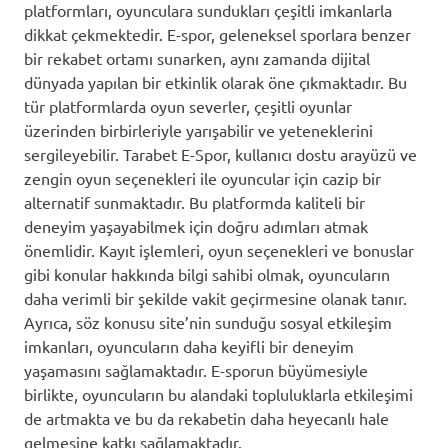
platformları, oyunculara sundukları çeşitli imkanlarla
dikkat çekmektedir. E-spor, geleneksel sporlara benzer
bir rekabet ortamı sunarken, aynı zamanda dijital
dünyada yapılan bir etkinlik olarak öne çıkmaktadır. Bu
tür platformlarda oyun severler, çeşitli oyunlar
üzerinden birbirleriyle yarışabilir ve yeteneklerini
sergileyebilir. Tarabet E-Spor, kullanıcı dostu arayüzü ve
zengin oyun seçenekleri ile oyuncular için cazip bir
alternatif sunmaktadır. Bu platformda kaliteli bir
deneyim yaşayabilmek için doğru adımları atmak
önemlidir. Kayıt işlemleri, oyun seçenekleri ve bonuslar
gibi konular hakkında bilgi sahibi olmak, oyuncuların
daha verimli bir şekilde vakit geçirmesine olanak tanır.
Ayrıca, söz konusu site’nin sunduğu sosyal etkileşim
imkanları, oyuncuların daha keyifli bir deneyim
yaşamasını sağlamaktadır. E-sporun büyümesiyle
birlikte, oyuncuların bu alandaki topluluklarla etkileşimi
de artmakta ve bu da rekabetin daha heyecanlı hale
gelmesine katkı sağlamaktadır.