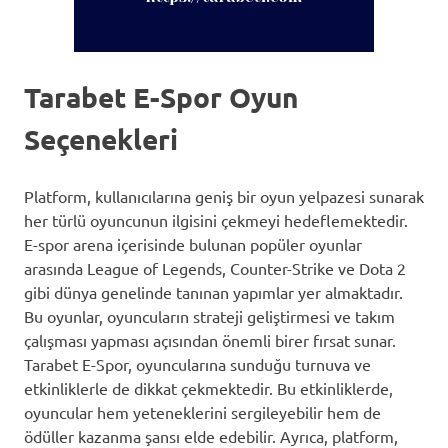
Tarabet E-Spor Oyun
Seçenekleri
Platform, kullanıcılarına geniş bir oyun yelpazesi sunarak
her türlü oyuncunun ilgisini çekmeyi hedeflemektedir.
E-spor arena içerisinde bulunan popüler oyunlar
arasında League of Legends, Counter-Strike ve Dota 2
gibi dünya genelinde tanınan yapımlar yer almaktadır.
Bu oyunlar, oyuncuların strateji geliştirmesi ve takım
çalışması yapması açısından önemli birer fırsat sunar.
Tarabet E-Spor, oyuncularına sunduğu turnuva ve
etkinliklerle de dikkat çekmektedir. Bu etkinliklerde,
oyuncular hem yeteneklerini sergileyebilir hem de
ödüller kazanma şansı elde edebilir. Ayrıca, platform,