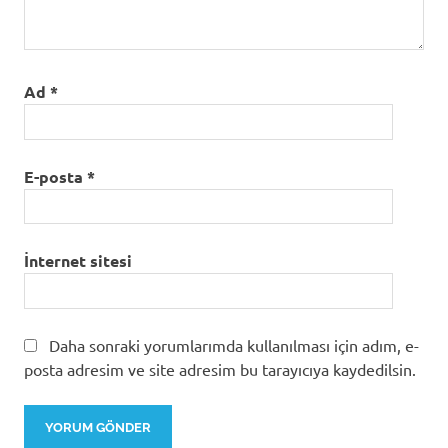
Ad
*
E-posta
*
İnternet sitesi
Daha sonraki yorumlarımda kullanılması için adım, e-
posta adresim ve site adresim bu tarayıcıya kaydedilsin.