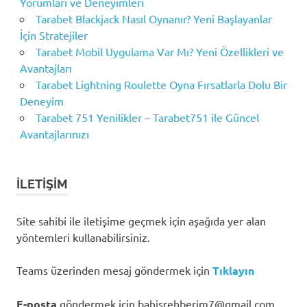
Yorumları ve Deneyimleri
Tarabet Blackjack Nasıl Oynanır? Yeni Başlayanlar
İçin Stratejiler
Tarabet Mobil Uygulama Var Mı? Yeni Özellikleri ve
Avantajları
Tarabet Lightning Roulette Oyna Fırsatlarla Dolu Bir
Deneyim
Tarabet 751 Yenilikler – Tarabet751 ile Güncel
Avantajlarınızı
İLETIŞIM
Site sahibi ile iletişime geçmek için aşağıda yer alan
yöntemleri kullanabilirsiniz.
Teams üzerinden mesaj göndermek için
Tıklayın
E-posta
göndermek için
bahisrehberim7@gmail.com