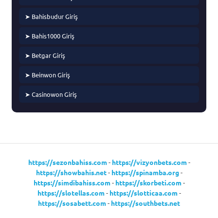
➤ Bahisbudur Giriş
➤ Bahis1000 Giriş
➤ Betgar Giriş
➤ Beinwon Giriş
➤ Casinowon Giriş
https://sezonbahiss.com
-
https://vizyonbets.com
-
https://showbahis.net
-
https://spinamba.org
-
https://simdibahiss.com
-
https://skorbeti.com
-
https://slotellas.com
-
https://slotticaa.com
-
https://sosabett.com
-
https://southbets.net