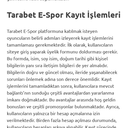
Tarabet E-Spor Kayıt İşlemleri
Tarabet E-Spor platformuna katılmak isteyen
oyuncuların belirli adımları izleyerek kayıt işlemlerini
tamamlaması gerekmektedir. İlk olarak, kullanıcıların
siteye giriş yaparak üyelik formunu doldurması gerekir.
Bu formda, isim, soy isim, doğum tarihi gibi kişisel
bilgilerin yanı sıra iletişim bilgileri de yer almalıdır.
Bilgilerin doğru ve güncel olması, ileride yaşanabilecek
sorunları önlemek adına son derece önemlidir. Kayıt
işlemlerini tamamladıktan sonra, kullanıcılara mevcut
bağlantı’nın sunduğu çeşitli avantajlardan yararlanma
imkanı doğmaktadır. Bu avantajlar arasında hoş geldin
bonusları ve çeşitli promosyonlar bulunmaktadır. Ayrıca,
kullanıcıların yalnızca bir hesap açmalarına izin
verilmektedir. Birden fazla hesap açılması durumunda,
kullanıcıların hesapları askıya alınabilir. Kayıt sürecinde