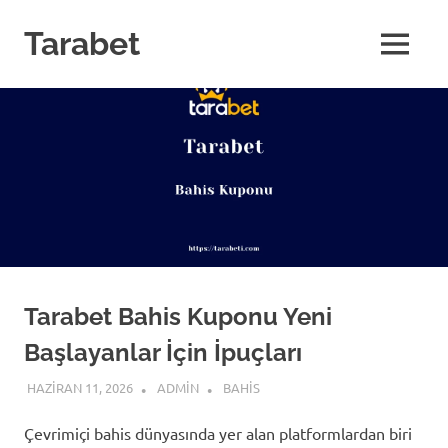
Skip
to
Tarabet
MENU
content
Tarabet Bahis Kuponu Yeni
Başlayanlar İçin İpuçları
HAZIRAN 11, 2026
ADMIN
BAHIS
Çevrimiçi bahis dünyasında yer alan platformlardan biri