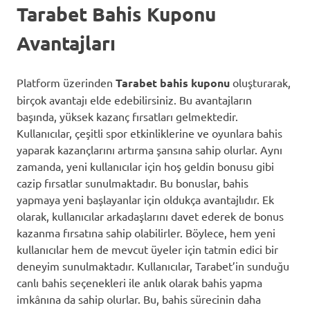
Tarabet Bahis Kuponu
Avantajları
Platform üzerinden
Tarabet bahis kuponu
oluşturarak,
birçok avantajı elde edebilirsiniz. Bu avantajların
başında, yüksek kazanç fırsatları gelmektedir.
Kullanıcılar, çeşitli spor etkinliklerine ve oyunlara bahis
yaparak kazançlarını artırma şansına sahip olurlar. Aynı
zamanda, yeni kullanıcılar için hoş geldin bonusu gibi
cazip fırsatlar sunulmaktadır. Bu bonuslar, bahis
yapmaya yeni başlayanlar için oldukça avantajlıdır. Ek
olarak, kullanıcılar arkadaşlarını davet ederek de bonus
kazanma fırsatına sahip olabilirler. Böylece, hem yeni
kullanıcılar hem de mevcut üyeler için tatmin edici bir
deneyim sunulmaktadır. Kullanıcılar, Tarabet’in sunduğu
canlı bahis seçenekleri ile anlık olarak bahis yapma
imkânına da sahip olurlar. Bu, bahis sürecinin daha