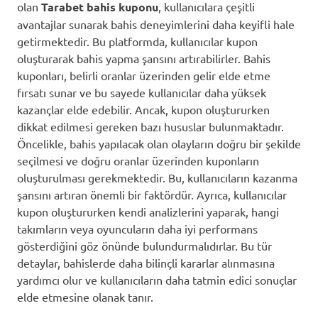
olan
Tarabet bahis kuponu
, kullanıcılara çeşitli
avantajlar sunarak bahis deneyimlerini daha keyifli hale
getirmektedir. Bu platformda, kullanıcılar kupon
oluşturarak bahis yapma şansını artırabilirler. Bahis
kuponları, belirli oranlar üzerinden gelir elde etme
fırsatı sunar ve bu sayede kullanıcılar daha yüksek
kazançlar elde edebilir. Ancak, kupon oluştururken
dikkat edilmesi gereken bazı hususlar bulunmaktadır.
Öncelikle, bahis yapılacak olan olayların doğru bir şekilde
seçilmesi ve doğru oranlar üzerinden kuponların
oluşturulması gerekmektedir. Bu, kullanıcıların kazanma
şansını artıran önemli bir faktördür. Ayrıca, kullanıcılar
kupon oluştururken kendi analizlerini yaparak, hangi
takımların veya oyuncuların daha iyi performans
gösterdiğini göz önünde bulundurmalıdırlar. Bu tür
detaylar, bahislerde daha bilinçli kararlar alınmasına
yardımcı olur ve kullanıcıların daha tatmin edici sonuçlar
elde etmesine olanak tanır.