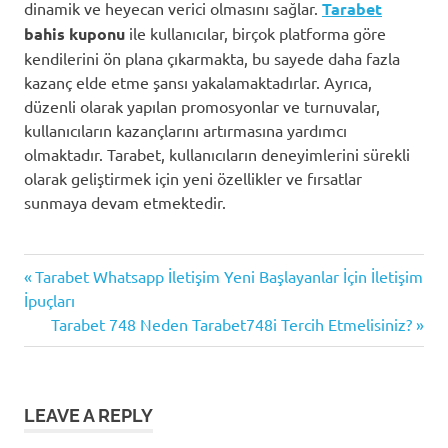
dinamik ve heyecan verici olmasını sağlar.
Tarabet
bahis kuponu
ile kullanıcılar, birçok platforma göre
kendilerini ön plana çıkarmakta, bu sayede daha fazla
kazanç elde etme şansı yakalamaktadırlar. Ayrıca,
düzenli olarak yapılan promosyonlar ve turnuvalar,
kullanıcıların kazançlarını artırmasına yardımcı
olmaktadır. Tarabet, kullanıcıların deneyimlerini sürekli
olarak geliştirmek için yeni özellikler ve fırsatlar
sunmaya devam etmektedir.
Bahis
Previous
Yazı
Tarabet Whatsapp İletişim Yeni Başlayanlar İçin İletişim
kuponu
Post:
İpuçları
gezinmesi
Çevrimiçi
Next
Tarabet 748 Neden Tarabet748i Tercih Etmelisiniz?
bahis
Post:
Tarabet
bahis
LEAVE A REPLY