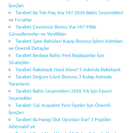
İpuçları
Tarabet’da Tek Maç Var Mı? 2026 Bahis Seçenekleri
ve Fırsatlar
Tarabet Çevrimsiz Bonus Var Mı? Yıllık
Güncellemeler ve Yenilikler
Tarabet Spor Bahisleri Kayıp Bonusu İşlem Adımları
ve Önemli Detaylar
Tarabet Bedava Bahis Yeni Başlayanlar İçin
Stratejiler
Tarabet Rakeback Nasıl Alınır? 5 Adımda Rakeback
Tarabet Doğum Günü Bonusu 3 Kolay Adımda
Yararlanın
Tarabet Bahis Seçenekleri 2026 Yılı İçin Favori
Seçenekler
Tarabet Sizi Arayalım Yeni Üyeler İçin Önemli
İpuçları
Tarabet’da Hangi Slot Oyunları Var? 3 Popüler
Alternatif ve