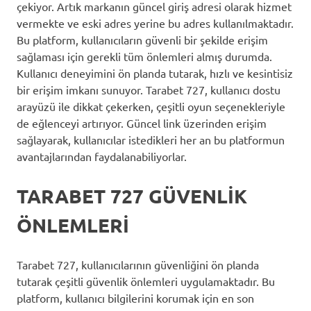
çekiyor. Artık markanın güncel giriş adresi olarak hizmet
vermekte ve eski adres yerine bu adres kullanılmaktadır.
Bu platform, kullanıcıların güvenli bir şekilde erişim
sağlaması için gerekli tüm önlemleri almış durumda.
Kullanıcı deneyimini ön planda tutarak, hızlı ve kesintisiz
bir erişim imkanı sunuyor. Tarabet 727, kullanıcı dostu
arayüzü ile dikkat çekerken, çeşitli oyun seçenekleriyle
de eğlenceyi artırıyor. Güncel link üzerinden erişim
sağlayarak, kullanıcılar istedikleri her an bu platformun
avantajlarından faydalanabiliyorlar.
TARABET 727 GÜVENLİK
ÖNLEMLERİ
Tarabet 727, kullanıcılarının güvenliğini ön planda
tutarak çeşitli güvenlik önlemleri uygulamaktadır. Bu
platform, kullanıcı bilgilerini korumak için en son