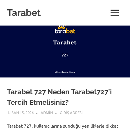
Skip
to
Tarabet
MENU
content
Tarabet 727 Neden Tarabet727’i
Tercih Etmelisiniz?
NISAN 15, 2026
ADMIN
GIRIŞ ADRESI
Tarabet 727, kullanıcılarına sunduğu yeniliklerle dikkat