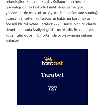
teknolojileri kullanmaktadır. Kullanıcıların hesap
güvenliği için iki faktörlü kimlik doğrulama gibi
yöntemler de mevcuttur. Ayrıca, bu platformun sunduğu
lisanslı hizmetler, kullanıcıların haklarını korumakta
önemli bir rol oynar. Tarabet 727, lisanslı bir site olarak
denetim altında faaliyet göstermektedir. Bu nedenle,
kullanıcılar güvenli bir ortamda oyun oynama imkanı
bulurlar.