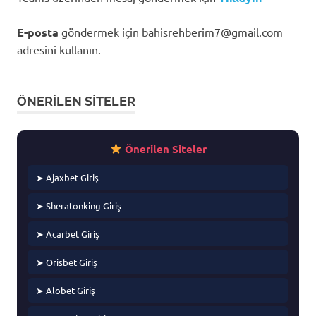
E-posta
göndermek için
bahisrehberim7@gmail.com
adresini kullanın.
ÖNERILEN SITELER
Önerilen Siteler
➤ Ajaxbet Giriş
➤ Sheratonking Giriş
➤ Acarbet Giriş
➤ Orisbet Giriş
➤ Alobet Giriş