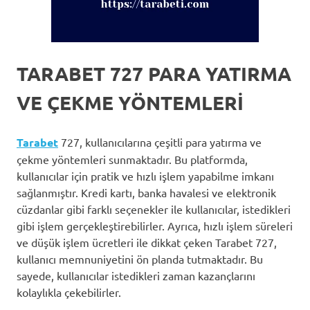
TARABET 727 PARA YATIRMA
VE ÇEKME YÖNTEMLERİ
Tarabet
727, kullanıcılarına çeşitli para yatırma ve
çekme yöntemleri sunmaktadır. Bu platformda,
kullanıcılar için pratik ve hızlı işlem yapabilme imkanı
sağlanmıştır. Kredi kartı, banka havalesi ve elektronik
cüzdanlar gibi farklı seçenekler ile kullanıcılar, istedikleri
gibi işlem gerçekleştirebilirler. Ayrıca, hızlı işlem süreleri
ve düşük işlem ücretleri ile dikkat çeken Tarabet 727,
kullanıcı memnuniyetini ön planda tutmaktadır. Bu
sayede, kullanıcılar istedikleri zaman kazançlarını
kolaylıkla çekebilirler.