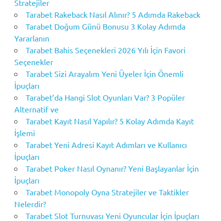
Stratejiler
Tarabet Rakeback Nasıl Alınır? 5 Adımda Rakeback
Tarabet Doğum Günü Bonusu 3 Kolay Adımda
Yararlanın
Tarabet Bahis Seçenekleri 2026 Yılı İçin Favori
Seçenekler
Tarabet Sizi Arayalım Yeni Üyeler İçin Önemli
İpuçları
Tarabet’da Hangi Slot Oyunları Var? 3 Popüler
Alternatif ve
Tarabet Kayıt Nasıl Yapılır? 5 Kolay Adımda Kayıt
İşlemi
Tarabet Yeni Adresi Kayıt Adımları ve Kullanıcı
İpuçları
Tarabet Poker Nasıl Oynanır? Yeni Başlayanlar İçin
İpuçları
Tarabet Monopoly Oyna Stratejiler ve Taktikler
Nelerdir?
Tarabet Slot Turnuvası Yeni Oyuncular İçin İpuçları