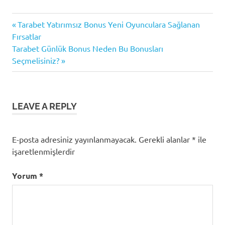
Tarabet
Previous
Yazı
Tarabet Yatırımsız Bonus Yeni Oyunculara Sağlanan
727
Post:
Fırsatlar
gezinmesi
Tarabet
Next
Tarabet Günlük Bonus Neden Bu Bonusları
728
Post:
Seçmelisiniz?
Tarabet
729
Tarabet
LEAVE A REPLY
730
Tarabet
731
E-posta adresiniz yayınlanmayacak.
Gerekli alanlar
*
ile
işaretlenmişlerdir
Yorum
*