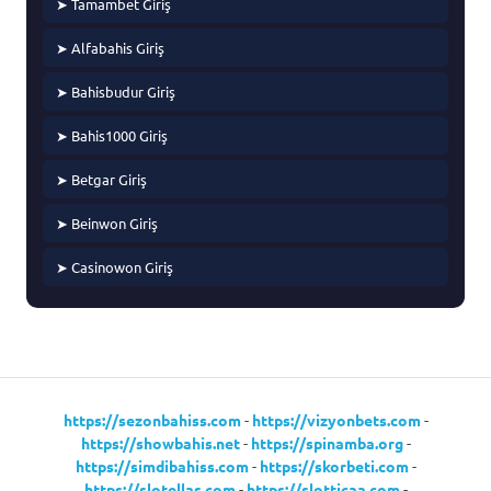
➤ Tamambet Giriş
➤ Alfabahis Giriş
➤ Bahisbudur Giriş
➤ Bahis1000 Giriş
➤ Betgar Giriş
➤ Beinwon Giriş
➤ Casinowon Giriş
https://sezonbahiss.com
-
https://vizyonbets.com
-
https://showbahis.net
-
https://spinamba.org
-
https://simdibahiss.com
-
https://skorbeti.com
-
https://slotellas.com
-
https://slotticaa.com
-