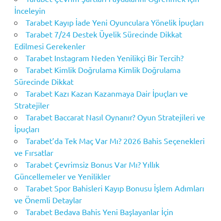
İnceleyin
Tarabet Kayıp İade Yeni Oyunculara Yönelik İpuçları
Tarabet 7/24 Destek Üyelik Sürecinde Dikkat
Edilmesi Gerekenler
Tarabet Instagram Neden Yenilikçi Bir Tercih?
Tarabet Kimlik Doğrulama Kimlik Doğrulama
Sürecinde Dikkat
Tarabet Kazı Kazan Kazanmaya Dair İpuçları ve
Stratejiler
Tarabet Baccarat Nasıl Oynanır? Oyun Stratejileri ve
İpuçları
Tarabet’da Tek Maç Var Mı? 2026 Bahis Seçenekleri
ve Fırsatlar
Tarabet Çevrimsiz Bonus Var Mı? Yıllık
Güncellemeler ve Yenilikler
Tarabet Spor Bahisleri Kayıp Bonusu İşlem Adımları
ve Önemli Detaylar
Tarabet Bedava Bahis Yeni Başlayanlar İçin