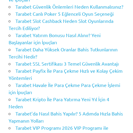
Tarabet Güvenlik Önlemleri Neden Kullanmalısınız?
Tarabet Canlı Poker 5 Eğlenceli Oyun Seçeneği
Tarabet Slot Cashback Neden Slot Oyunlarında
Tercih Ediliyor?
Tarabet Yatırım Bonusu Nasıl Alınır? Yeni
Başlayanlar için İpuçları
Tarabet Daha Yüksek Oranlar Bahis Tutkunlarının
Tercihi Nedir?
Tarabet SSL Sertifikası 3 Temel Güvenlik Avantajı
Tarabet Payfix İle Para Çekme Hızlı ve Kolay Çekim
Yöntemleri
Tarabet Havale İle Para Çekme Para Çekme İşlemi
için İpuçları
Tarabet Kripto İle Para Yatırma Yeni Yıl İçin 4
Neden
Tarabet’da Nasıl Bahis Yapılır? 5 Adımda Hızla Bahis
Yapmanın Yolları
Tarabet VIP Programı 2026 VIP Programı ile