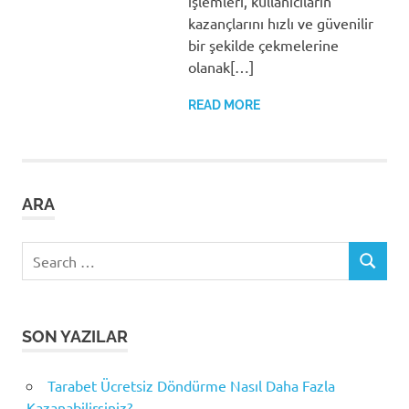
işlemleri, kullanıcıların
kazançlarını hızlı ve güvenilir
bir şekilde çekmelerine
olanak[…]
READ MORE
ARA
Search
SEARCH
for:
SON YAZILAR
Tarabet Ücretsiz Döndürme Nasıl Daha Fazla
Kazanabilirsiniz?