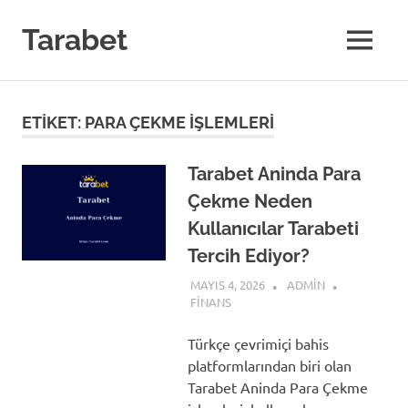
Skip
to
Tarabet
MENU
content
ETIKET:
PARA ÇEKME İŞLEMLERI
Tarabet Aninda Para
Çekme Neden
Kullanıcılar Tarabeti
Tercih Ediyor?
MAYIS 4, 2026
ADMIN
FINANS
Türkçe çevrimiçi bahis
platformlarından biri olan
Tarabet Aninda Para Çekme