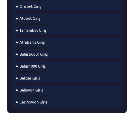
➤ Orisbet Giriş
➤ Alobet Giriş
➤ Tamambet Giriş
➤ Alfabahis Giriş
➤ Bahisbudur Giriş
➤ Bahis1000 Giriş
➤ Betgar Giriş
➤ Beinwon Giriş
➤ Casinowon Giriş