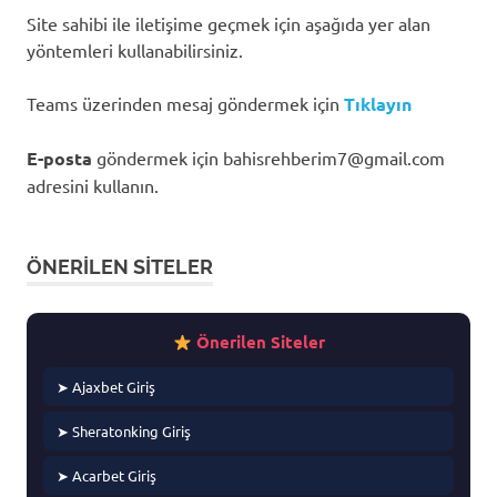
Site sahibi ile iletişime geçmek için aşağıda yer alan
yöntemleri kullanabilirsiniz.
Teams üzerinden mesaj göndermek için
Tıklayın
E-posta
göndermek için
bahisrehberim7@gmail.com
adresini kullanın.
ÖNERILEN SITELER
Önerilen Siteler
➤ Ajaxbet Giriş
➤ Sheratonking Giriş
➤ Acarbet Giriş