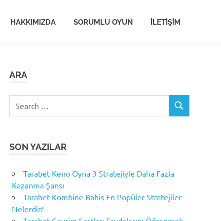
HAKKIMIZDA
SORUMLU OYUN
İLETIŞIM
ARA
Search
SEARCH
for:
SON YAZILAR
Tarabet Keno Oyna 3 Stratejiyle Daha Fazla
Kazanma Şansı
Tarabet Kombine Bahis En Popüler Stratejiler
Nelerdir?
Tarabet Çevrim Şartları Faydalarını Öğrenmek