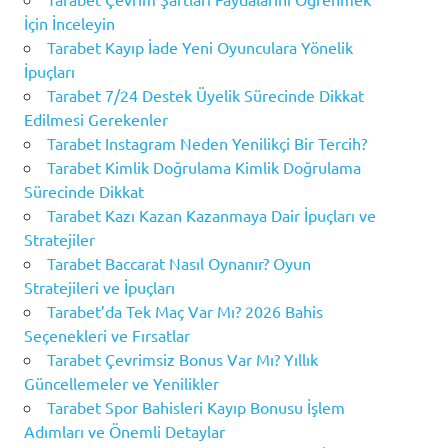
İçin İnceleyin
Tarabet Kayıp İade Yeni Oyunculara Yönelik
İpuçları
Tarabet 7/24 Destek Üyelik Sürecinde Dikkat
Edilmesi Gerekenler
Tarabet Instagram Neden Yenilikçi Bir Tercih?
Tarabet Kimlik Doğrulama Kimlik Doğrulama
Sürecinde Dikkat
Tarabet Kazı Kazan Kazanmaya Dair İpuçları ve
Stratejiler
Tarabet Baccarat Nasıl Oynanır? Oyun
Stratejileri ve İpuçları
Tarabet’da Tek Maç Var Mı? 2026 Bahis
Seçenekleri ve Fırsatlar
Tarabet Çevrimsiz Bonus Var Mı? Yıllık
Güncellemeler ve Yenilikler
Tarabet Spor Bahisleri Kayıp Bonusu İşlem
Adımları ve Önemli Detaylar