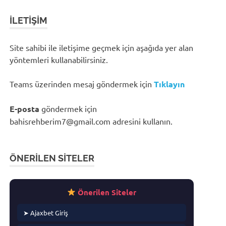
İLETIŞIM
Site sahibi ile iletişime geçmek için aşağıda yer alan
yöntemleri kullanabilirsiniz.
Teams üzerinden mesaj göndermek için
Tıklayın
E-posta
göndermek için
bahisrehberim7@gmail.com
adresini kullanın.
ÖNERILEN SITELER
Önerilen Siteler
➤ Ajaxbet Giriş